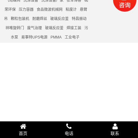
气动蝶阀
洗涤设备
洗涤设备厂家
张军博客
砳
荣环保
压力容器
食品微波机械网
粘度计
悬臂
吊
颗粒包装机
耐磨焊丝
玻璃反应釜
特昌振动
祥唯旋转门
废气治理
玻璃反应釜
焊接工装
污
水泵
易事特UPS电源
PMMA
工业电子
首页
电话
联系