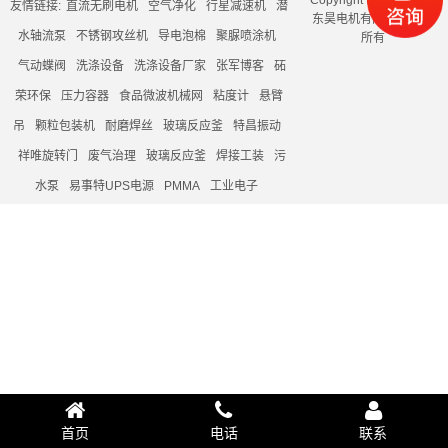
Copyright @ 2019 东莞
友情链接:
直流无刷电机
空气净化
行星减速机
潜
东昊电机有限公司 版权
水轴流泵
不锈钢攻丝机
导电泡棉
聚脲喷涂机
所有
气动蝶阀
洗涤设备
洗涤设备厂家
张军博客
砳
荣环保
压力容器
食品微波机械网
粘度计
悬臂
吊
颗粒包装机
耐磨焊丝
玻璃反应釜
特昌振动
祥唯旋转门
废气治理
玻璃反应釜
焊接工装
污
水泵
易事特UPS电源
PMMA
工业电子
首页
电话
联系