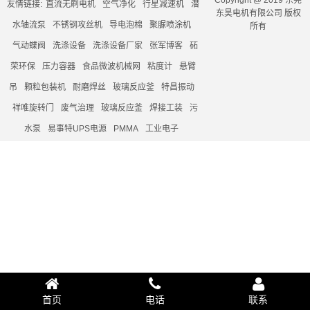
Copyright @ 2019 东莞
友情链接:
直流无刷电机
空气净化
行星减速机
潜
东昊电机有限公司 版权
水轴流泵
不锈钢攻丝机
导电泡棉
聚脲喷涂机
所有
气动蝶阀
洗涤设备
洗涤设备厂家
张军博客
砳
荣环保
压力容器
食品微波机械网
粘度计
悬臂
吊
颗粒包装机
耐磨焊丝
玻璃反应釜
特昌振动
祥唯旋转门
废气治理
玻璃反应釜
焊接工装
污
水泵
易事特UPS电源
PMMA
工业电子
首页
电话
联系