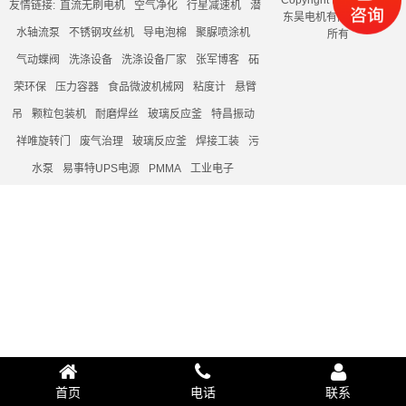
Copyright @ 2019 东莞
友情链接:
直流无刷电机
空气净化
行星减速机
潜
东昊电机有限公司 版权
水轴流泵
不锈钢攻丝机
导电泡棉
聚脲喷涂机
所有
气动蝶阀
洗涤设备
洗涤设备厂家
张军博客
砳
荣环保
压力容器
食品微波机械网
粘度计
悬臂
吊
颗粒包装机
耐磨焊丝
玻璃反应釜
特昌振动
祥唯旋转门
废气治理
玻璃反应釜
焊接工装
污
水泵
易事特UPS电源
PMMA
工业电子
首页
电话
联系