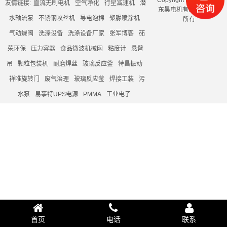
Copyright @ 2019 东莞
友情链接:
直流无刷电机
空气净化
行星减速机
潜
东昊电机有限公司 版权
水轴流泵
不锈钢攻丝机
导电泡棉
聚脲喷涂机
所有
气动蝶阀
洗涤设备
洗涤设备厂家
张军博客
砳
荣环保
压力容器
食品微波机械网
粘度计
悬臂
吊
颗粒包装机
耐磨焊丝
玻璃反应釜
特昌振动
祥唯旋转门
废气治理
玻璃反应釜
焊接工装
污
水泵
易事特UPS电源
PMMA
工业电子
首页
电话
联系