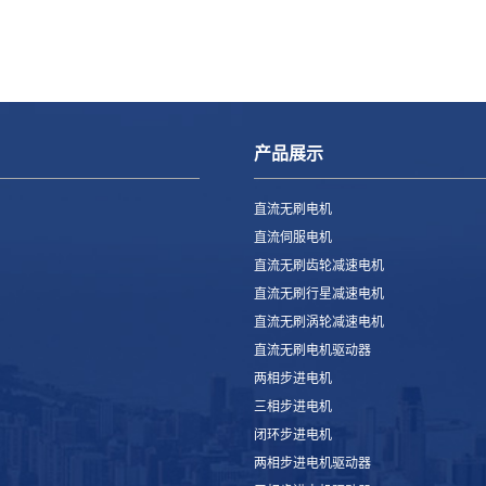
产品展示
直流无刷电机
直流伺服电机
直流无刷齿轮减速电机
直流无刷行星减速电机
直流无刷涡轮减速电机
直流无刷电机驱动器
两相步进电机
三相步进电机
闭环步进电机
两相步进电机驱动器