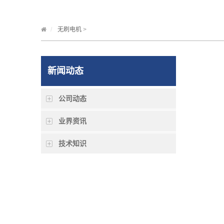
无刷电机
>
新闻动态
公司动态
业界资讯
技术知识