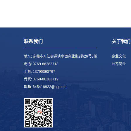
联系我们
关于我们
地址: 东莞市万江街道清水凹商业街2巷26号6楼
企业文化
电话: 0769-86283718
公司简介
手机: 13790393797
传真: 0769-86283719
邮箱: 645418922@qq.com